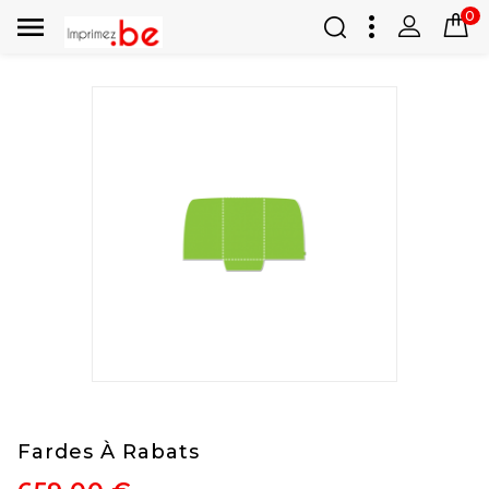
0

Fardes À Rabats